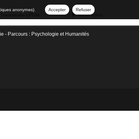
istiques anonymes).
Accepter
Refuser
 Transverses UPCité
Ma sélection
e - Parcours : Psychologie et Humanités