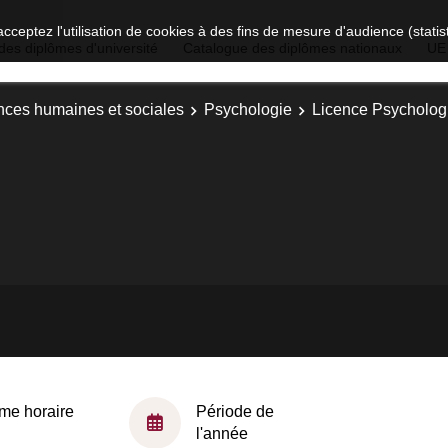
acceptez l'utilisation de cookies à des fins de mesure d'audience (stat
des diplômes d'université
Catalogue des diplômes nationaux
UE
nces humaines et sociales
Psychologie
Licence Psychologi
me horaire
Période de
l'année