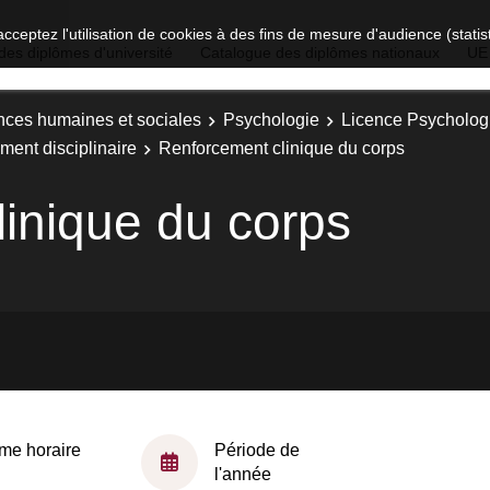
acceptez l'utilisation de cookies à des fins de mesure d'audience (stat
des diplômes d'université
Catalogue des diplômes nationaux
UE
nces humaines et sociales
Psychologie
Licence Psychologi
ment disciplinaire
Renforcement clinique du corps
inique du corps
me horaire
Période de
l'année