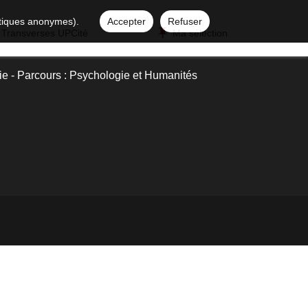
istiques anonymes).
Accepter
Refuser
 Transverses UPCité
Ma sélection
e - Parcours : Psychologie et Humanités