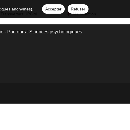
istiques anonymes).
Accepter
Refuser
 Transverses UPCité
Ma sélection
e - Parcours : Sciences psychologiques