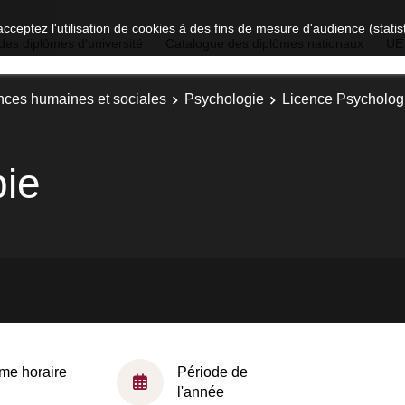
acceptez l'utilisation de cookies à des fins de mesure d'audience (stat
des diplômes d'université
Catalogue des diplômes nationaux
UE
nces humaines et sociales
Psychologie
Licence Psychologi
pie
me horaire
Période de
l'année