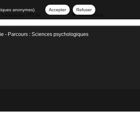
istiques anonymes).
Accepter
Refuser
 Transverses UPCité
Ma sélection
e - Parcours : Sciences psychologiques