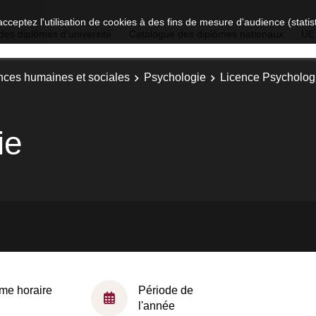
acceptez l'utilisation de cookies à des fins de mesure d'audience (stat
des diplômes d'université
Catalogue des diplômes nationaux
UE
nces humaines et sociales
Psychologie
Licence Psychologi
ie
me horaire
Période de
l'année