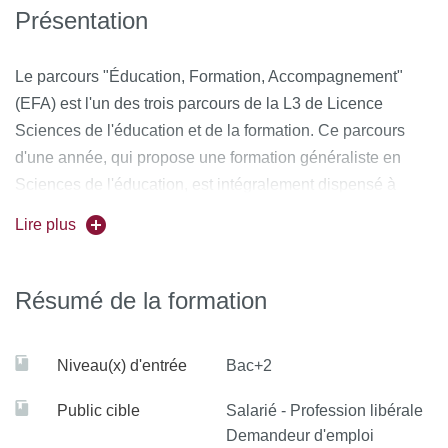
Présentation
Le parcours "Éducation, Formation, Accompagnement"
(EFA) est l'un des trois parcours de la L3 de Licence
Sciences de l'éducation et de la formation. Ce parcours
d'une année, qui propose une formation généraliste en
Sciences de l'éducation, est intégralement dispensé à
distance (hormis trois temps ponctuels de rassemblement
Lire plus
par semestre, les samedis).
Le parcours EFA s’adresse en priorité aux personnes qui
Résumé de la formation
travaillent à temps complet dans l’éducation, la formation,
l’intervention socio-éducative ou médico-sociale et qui
Niveau(x) d'entrée
Bac+2
recherchent une formation de niveau Licence afin d’obtenir
ou d’envisager une progression ou une réorientation de
Public cible
Salarié - Profession libérale
leur carrière. La formation est également ouverte aux
Demandeur d'emploi
personnes en situation de handicap ou pratiquant un sport