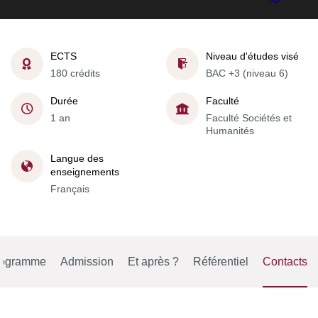
ECTS
Niveau d'études visé
180 crédits
BAC +3 (niveau 6)
Durée
Faculté
1 an
Faculté Sociétés et
Humanités
Langue des
enseignements
Français
rogramme
Admission
Et après ?
Référentiel
Contacts