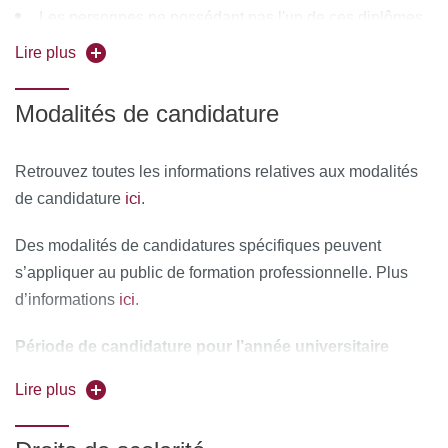
Les personnes ne possédant pas l'un de ces diplômes
mais pouvant faire état d'une expérience significative
Lire plus
dans le champs de l'éducation, la formation, le social
ou la santé peuvent également candidater en déposant
Modalités de candidature
une demande de VAPP (validation des acquis
personnels et professionnels)
Retrouvez toutes les informations relatives aux modalités
ici
de candidature
.
Des modalités de candidatures spécifiques peuvent
s’appliquer au public de formation professionnelle. Plus
ici
d’informations
.
Période de candidature pour l’année universitaire
2026-2027 : du 13 au 30 avril 2026. Candidater sur
Lire plus
ecandidat