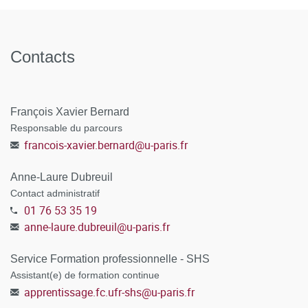
la formation – Encadrement éducatif EE
Métiers de l’enseignement, de l’éducation et de
Master
la Formation – Mention Pratiques et ingénierie de la
Contacts
formation PIF
François Xavier Bernard
Responsable du parcours
francois-xavier.bernard
@
u-paris.fr
Anne-Laure Dubreuil
Contact administratif
01 76 53 35 19
anne-laure.dubreuil
@
u-paris.fr
Service Formation professionnelle - SHS
Assistant(e) de formation continue
apprentissage.fc.ufr-shs
@
u-paris.fr