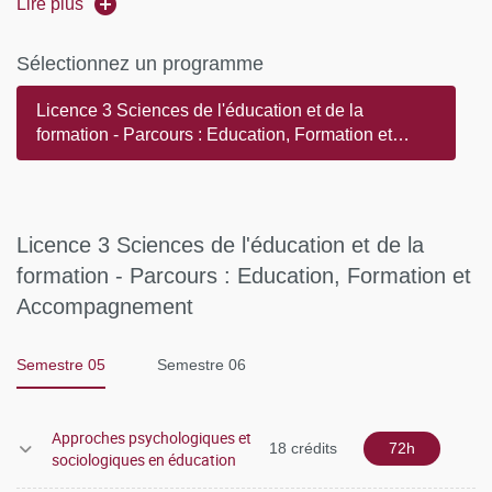
Lire plus
Trois temps de regroupement en présence sont organisés
chaque semestre, le samedi, sur le campus Saint-Germain-
Sélectionnez un programme
des-Prés. La première rencontre a lieu au début du
Licence 3 Sciences de l'éducation et de la
semestre, elle permet aux enseignant-e-s d’introduire leur
formation - Parcours : Education, Formation et
cours, d’en présenter les contenus et de préciser le mode
Accompagnement
de travail attendu. La seconde rencontre a lieu à mi-
parcours du semestre, elle permet aux enseignants de
répondre aux questions concernant les contenus des
Licence 3 Sciences de l'éducation et de la
cours, les devoirs écrits et les évaluations de fin de
formation - Parcours : Education, Formation et
semestre. La présence à ces rencontres permet aux
Accompagnement
étudiant-e-s d’échanger avec les enseignants mais aussi
avec leurs camarades de promotion. La dernière activité en
Semestre 05
Semestre 06
présence est consacrée aux évaluations de fin de
semestre. La présence est donc indispensable pour valider
Approches psychologiques et
les enseignements.
18 crédits
72h
sociologiques en éducation