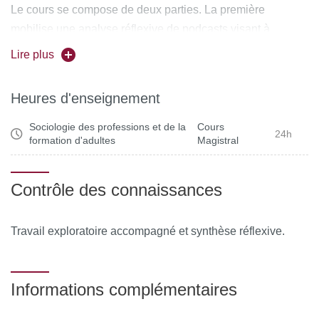
Le cours se compose de deux parties. La première
mobilise une analyse réflexive de podcasts visant à
comprendre la dynamique de formation des groupes
Lire plus
professionnels et des relations qu’ils établissent entre eux
(éducation, formation, santé, médico-social).
Heures d'enseignement
La seconde propose un travail exploratoire accompagné
afin de mettre au travail les concepts de la sociologie des
Sociologie des professions et de la
Cours
24h
formation d'adultes
Magistral
professions (entrées fonctionnaliste et interactionniste) sur
le terrain d’activité du choix de l’étudiant.
Contrôle des connaissances
Travail exploratoire accompagné et synthèse réflexive.
Informations complémentaires