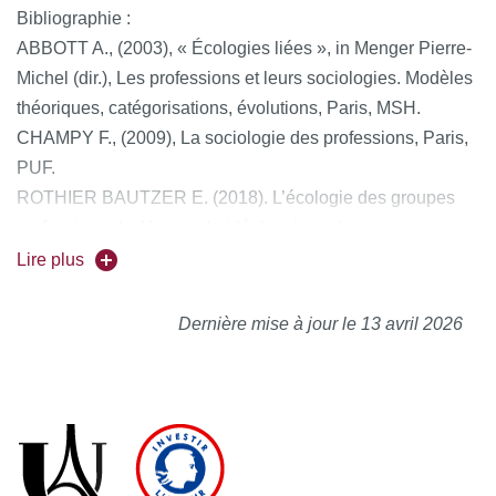
Bibliographie :
ABBOTT A., (2003), « Écologies liées », in Menger Pierre-
Michel (dir.), Les professions et leurs sociologies. Modèles
théoriques, catégorisations, évolutions, Paris, MSH.
CHAMPY F., (2009), La sociologie des professions, Paris,
PUF.
ROTHIER BAUTZER E. (2018). L’écologie des groupes
professionnels. L’exemple idéal-typique du secteur
sanitaire. Authier David, Balcou-Debussche Maryvette
Lire plus
(dir.). Revue Education, Santé, Sociétés, Vol. 4, No. 2.
Interventions éducatives et santé : construire le dialogue
Dernière mise à jour le 13 avril 2026
entre le monde médical et les sciences humaines et
sociales. pp. 101-113. Editions des archives
contemporaines. Coll. « Revue Education, Santé, Sociétés
». doi : 10.17184/eac.1218. France.
ROTHIER BAUTZER E. (2012), Entre Cure et Care.