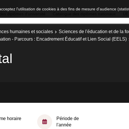
acceptez l'utilisation de cookies à des fins de mesure d'audience (stat
des diplômes d'université
Catalogue des diplômes nationaux
UE
nces humaines et sociales
Sciences de l'éducation et de la f
mation - Parcours : Encadrement Éducatif et Lien Social (EELS)
al
me horaire
Période de
l'année