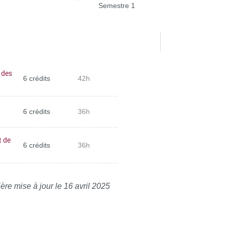
Semestre 1
 des
6 crédits
42h
6 crédits
36h
t de
6 crédits
36h
ère mise à jour le 16 avril 2025