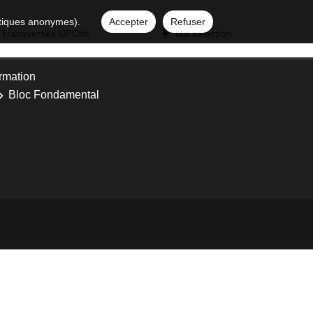
istiques anonymes).
Accepter
Refuser
 Transverses UPCité
Ma sélection
ormation
Bloc Fondamental