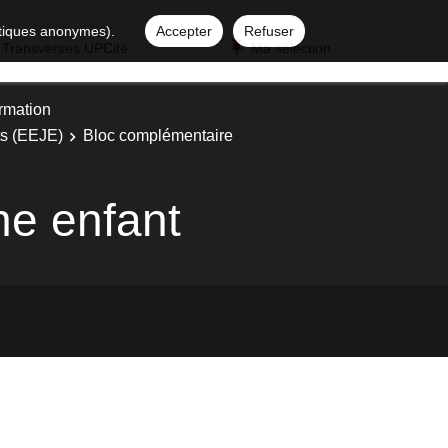
istiques anonymes).
Accepter
Refuser
 Transverses UPCité
Ma sélection
ormation
ts (EEJE)
Bloc complémentaire
une enfant