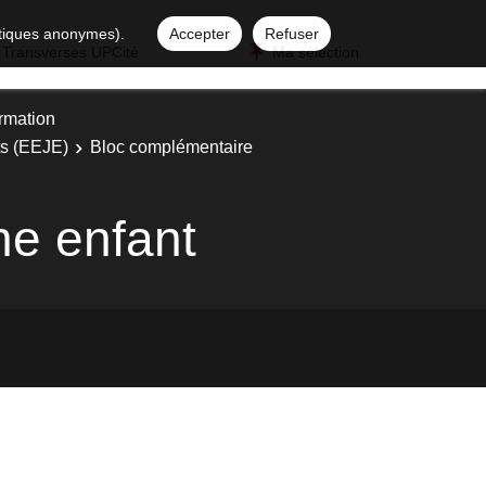
istiques anonymes).
Accepter
Refuser
 Transverses UPCité
Ma sélection
ormation
ts (EEJE)
Bloc complémentaire
une enfant