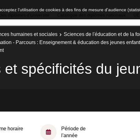
acceptez l'utilisation de cookies à des fins de mesure d'audience (stat
des diplômes d'université
Catalogue des diplômes nationaux
UE
nces humaines et sociales
Sciences de l'éducation et de la f
rmation - Parcours : Enseignement & éducation des jeunes enfan
nt
 et spécificités du je
me horaire
Période de
l'année