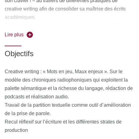
son clavier ! – au travers de différentes pratiques de
creative writing afin de consolider sa maîtrise des écrits
académiques.
Explorer les ressources de l’imaginaire comme détour pour
travailler les compétences rédactionnelles universitaires.
Lire plus
Identifier ses difficultés et trouver les outils pour y remédier.
Objectifs
Creative writing : « Mots en jeu, Maux enjeux ». Sur le
modèle des chroniques radiophoniques qui exploitent la
palette sémantique et la richesse du langage, rédaction de
podcasts et réalisation audio.
Travail de la partition textuelle comme outil d’amélioration
de la prise de parole.
Recul réflexif sur l’écriture et les différentes strates de
production