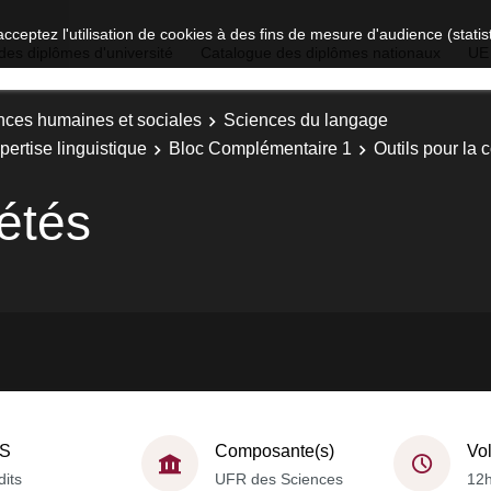
acceptez l'utilisation de cookies à des fins de mesure d'audience (stat
des diplômes d'université
Catalogue des diplômes nationaux
UE
nces humaines et sociales
Sciences du langage
ertise linguistique
Bloc Complémentaire 1
Outils pour la
iétés
S
Composante(s)
Vo
dits
UFR des Sciences
12