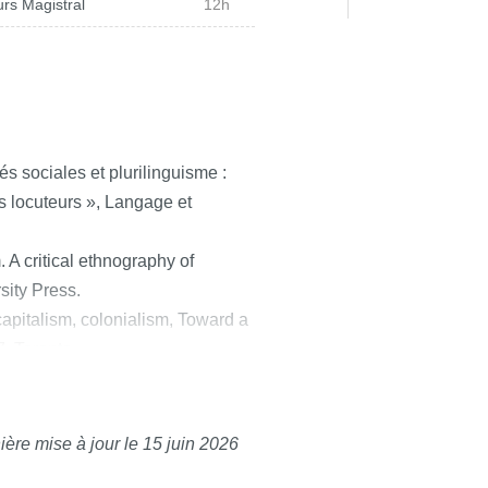
rs Magistral
12h
s sociales et plurilinguisme :
s locuteurs », Langage et
 A critical ethnography of
sity Press.
pitalism, colonialism, Toward a
17, Toronto.
depuis 1780, Gallimard, Paris.
husser, Foucault, Butler », Actuel
ière mise à jour le 15 juin 2026
 question néolibérale. La