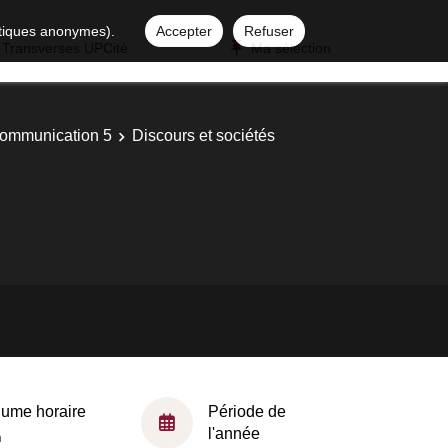
istiques anonymes).
Accepter
Refuser
 Transverses UPCité
Ma sélection
 communication 5
Discours et sociétés
lume horaire
Période de
l'année
h