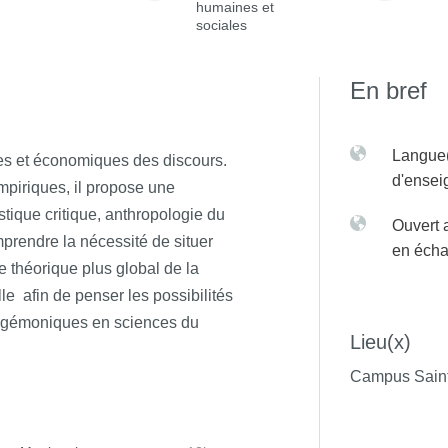
humaines et
sociales
En bref
Langue(
ues et économiques des discours.
d'ense
mpiriques, il propose une
istique critique, anthropologie du
Ouvert 
mprendre la nécessité de situer
en éch
 théorique plus global de la
lle afin de penser les possibilités
hégémoniques en sciences du
Lieu(x)
Campus Saint