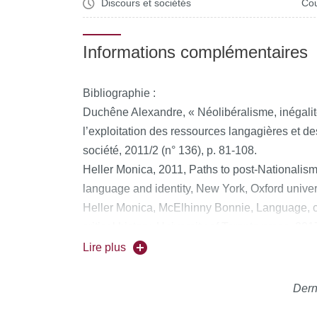
Discours et sociétés
Cou
Informations complémentaires
Bibliographie :
Duchêne Alexandre, « Néolibéralisme, inégalité
l’exploitation des ressources langagières et de
société, 2011/2 (n° 136), p. 81-108.
Heller Monica, 2011, Paths to post-Nationalism.
language and identity, New York, Oxford univer
Heller Monica, McElhinny Bonnie, Language, ca
critical history. University of Toronto press, 20
Hobsbawn Eric, 1990, Nations et nationalisme 
Lire plus
Le Blanc Guillaume, 2004, « Etre assujetti : Alt
Marx, 2004/2 (n° 36), p. 45-62.
Dern
Laval Christian, 2018, Foucault, Bourdieu et la