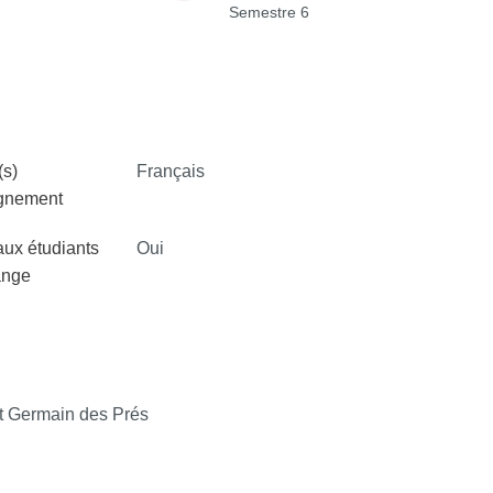
Semestre 6
s)
Français
ignement
aux étudiants
Oui
ange
 Germain des Prés