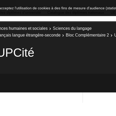
acceptez l'utilisation de cookies à des fins de mesure d'audience (stat
des diplômes d'université
Catalogue des diplômes nationaux
UE
nces humaines et sociales
Sciences du langage
rançais langue étrangère-seconde
Bloc Complémentaire 2
UPCité