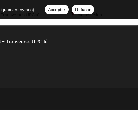
istiques anonymes).
Accepter
Refuser
 Transverses UPCité
Ma sélection
UE Transverse UPCité