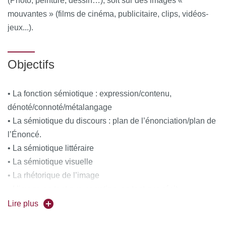
(Photo, peinture, dessin…), soit sur des images «
mouvantes » (films de cinéma, publicitaire, clips, vidéos-
jeux...).
Objectifs
• La fonction sémiotique : expression/contenu,
dénoté/connoté/métalangage
• La sémiotique du discours : plan de l’énonciation/plan de
l’Énoncé.
• La sémiotique littéraire
• La sémiotique visuelle
• La rhétorique de l’image
• L’image en tant que narration, en tant que récit
• Langage de l’image, langage du cinéma, langage
Lire plus
pictural.