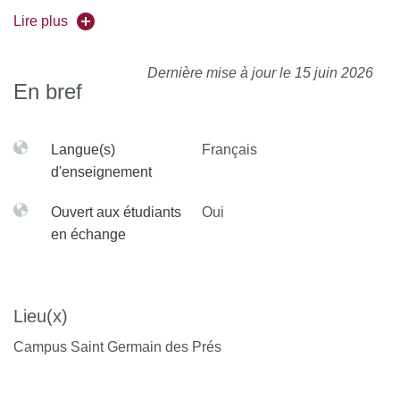
dynamique », La Linguistique, Paris, PUF, 1985 (vol. 21/I-
Lire plus
II) : 7-36.
MARTIN P., Éléments de phonologie fonctionnelle : théorie
Dernière mise à jour le 15 juin 2026
En bref
et exercice, Chicoutimi, G. Morin, 1983.
MARTINET A., La linguistique synchronique, Paris, PUF
(Collection « Le linguiste »), 1965.
Langue(s)
Français
d'enseignement
Ouvert aux étudiants
Oui
en échange
Lieu(x)
Campus Saint Germain des Prés