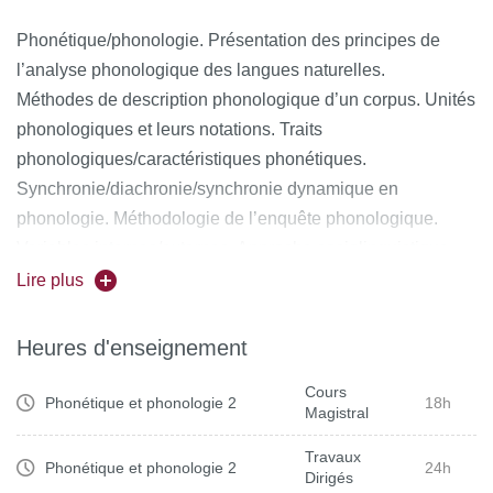
Phonétique/phonologie. Présentation des principes de
l’analyse phonologique des langues naturelles.
Méthodes de description phonologique d’un corpus. Unités
phonologiques et leurs notations. Traits
phonologiques/caractéristiques phonétiques.
Synchronie/diachronie/synchronie dynamique en
phonologie. Méthodologie de l’enquête phonologique.
Variables internes/externes. Approche sociolinguistique
des faits phonologiques. Apports de la phonétique
Lire plus
instrumentale à la théorie phonologique. Acquisition
phonologique.
Heures d'enseignement
Cours
Phonétique et phonologie 2
18h
Magistral
Travaux
Phonétique et phonologie 2
24h
Dirigés