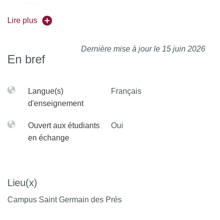
WALTER H., Le Français dans tous les sens, Paris,
Laffont, 1988.
Lire plus
WALTER H., L’aventure des langues en occident, Paris,
Laffont, 1994.
Dernière mise à jour le 15 juin 2026
En bref
Langue(s)
Français
d'enseignement
Ouvert aux étudiants
Oui
en échange
Lieu(x)
Campus Saint Germain des Prés