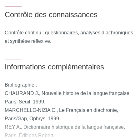
Le CM se tient à distance asynchrone. Démarche
Contrôle des connaissances
interactive d’enquêtes d’une séance à l’autre.
Contrôle continu : questionnaires, analyses diachroniques
et synthèse réflexive.
Informations complémentaires
Bibliographie :
CHAURAND J., Nouvelle histoire de la langue française,
Paris, Seuil, 1999.
MARCHELLO-NIZIA C., Le Français en diachronie,
Paris/Gap, Ophrys, 1999.
REY A., Dictionnaire historique de la langue française,
Paris, Éditions Robert.