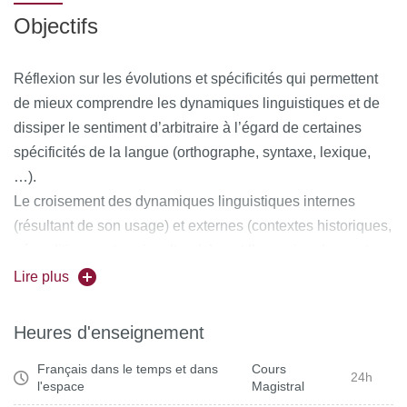
Objectifs
Réflexion sur les évolutions et spécificités qui permettent
de mieux comprendre les dynamiques linguistiques et de
dissiper le sentiment d’arbitraire à l’égard de certaines
spécificités de la langue (orthographe, syntaxe, lexique,
…).
Le croisement des dynamiques linguistiques internes
(résultant de son usage) et externes (contextes historiques,
géopolitiques et socioculturels) sont l’occasion de montrer
que la langue est une chose vivante, qui évolue par
Lire plus
contacts, échanges et interactions.
Supports multimodaux : textuels, audios (reconstitution
Heures d'enseignement
historique de la prononciation, variations spatiales,
Français dans le temps et dans
Cours
question des « accents » etc.) et vidéos. Déconstruction
24h
l'espace
Magistral
du préjugé de la glottophobie.