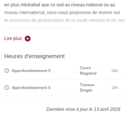
en plus médiatisé que ce soit au niveau national ou au
niveau international, nous nous proposons de revenir sur
le processus de globalisation de la santé mentale et de ses
effets dans les sociétés des Suds.
Ce cours sera décomposé en cinq séquences :
Lire plus
- De la médecine coloniale à la santé mentale globale (la
place de la santé mentale dans le développement, la mise
Heures d'enseignement
en économie de la santé)
- La charge de morbidité globale : enjeux
Cours
Approfondissement 5
18h
Magistral
épidémiologiques et politiques de santé dans des
systèmes de soins sous tension
Travaux
Approfondissement 5
18h
- Enquêter et produire des données sur la santé mentale
Dirigés
dans les Suds : des statistiques pour sortir de l’invisibilité
- Paysages thérapeutiques aux Suds : pluralisme
Dernière mise à jour le 13 avril 2026
thérapeutique, sens et représentations de la maladie,
expérience de la stigmatisation