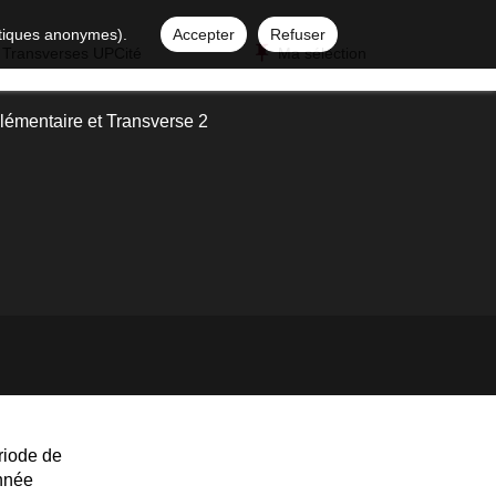
istiques anonymes).
Accepter
Refuser
 Transverses UPCité
Ma sélection
émentaire et Transverse 2
riode de
année