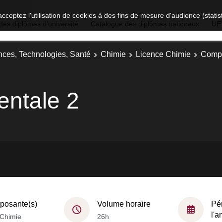
acceptez l'utilisation de cookies à des fins de mesure d'audience (stat
des diplômes d'université
Catalogue des diplômes nationaux
UE
nces, Technologies, Santé
Chimie
Licence Chimie
Compl
entale 2
osante(s)
Volume horaire
Pé
l'
Chimie
26h