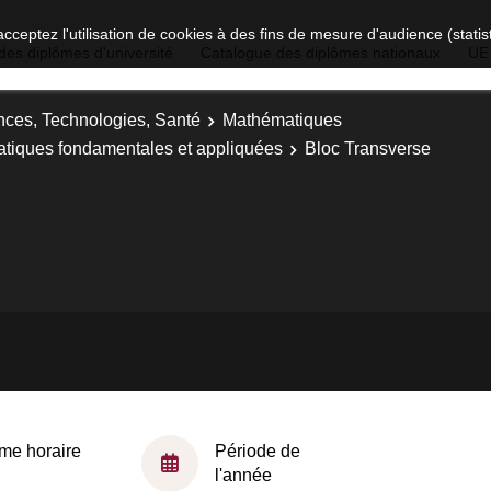
acceptez l'utilisation de cookies à des fins de mesure d'audience (stat
des diplômes d'université
Catalogue des diplômes nationaux
UE
nces, Technologies, Santé
Mathématiques
atiques fondamentales et appliquées
Bloc Transverse
me horaire
Période de
l'année