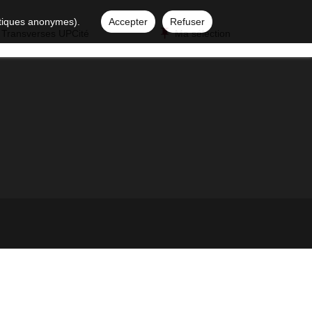
istiques anonymes).
Accepter
Refuser
 Transverses UPCité
Ma sélection