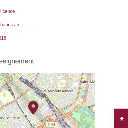
 licence
 handicap
518
nseignement