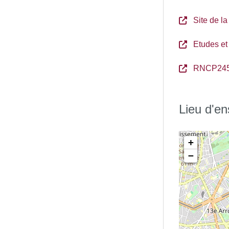
Site de la
Etudes et
RNCP24
Lieu d'e
+
−