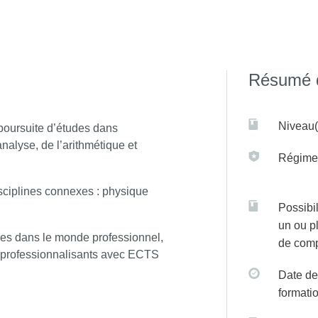
cence est pluri-disciplinaire. La troisième année de licence a
Résumé d
études au-delà de la licence, en master ou en école, pour une 
 des titulaires de nos masters professionnalisants est proche d
Niveau(
poursuite d’études dans
.math.univ-paris-diderot.fr/maths/
nalyse, de l’arithmétique et
Régime(
sciplines connexes : physique
Possibil
un ou p
es dans le monde professionnel,
de com
préprofessionnalisants avec ECTS
Date de
formati