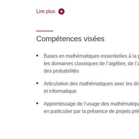
L’enseignement des deux premières années de li
Lire plus
des études.
Nous encourageons fortement la poursuite des 
Compétences visées
métiers des mathématiques. Le taux d'insertion
Bases en mathématiques essentielles à la 
Pour en savoir plus, veuillez consulter licence
les domaines classiques de l’algèbre, de l’a
des probabilités
Articulation des mathématiques avec les di
et informatique
Apprentissage de l’usage des mathématiqu
en particulier par la présence de projets 