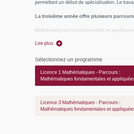
permettant un début de spécialisation. Le trava
La troisième année offre plusieurs parcours
Mathématiques fondamentales et
appliqué
des concours d’entrée en école.
Lire plus
Mathématiques et enseignement
- initie la
Sélectionnez un programme
Mathématiques du Master Métiers de l'enseignem
Licence 1 Mathématiques - Parcours :
Statistiques et Données
(campus Saint-Germai
Mathématiques fondamentales et appliquée
aux statistiques. débouche naturellement sur
Licence 3 Mathématiques - Parcours :
Mathématiques fondamentales et appliquée