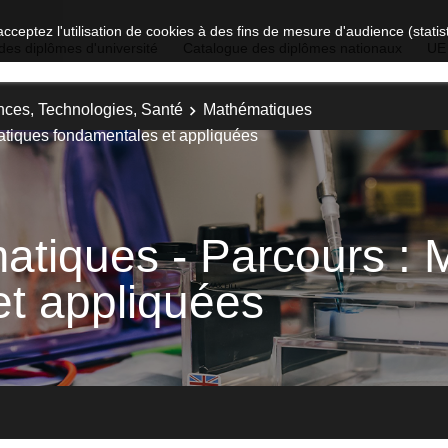
acceptez l'utilisation de cookies à des fins de mesure d'audience (stat
des diplômes d'université
Catalogue des diplômes nationaux
UE
nces, Technologies, Santé
Mathématiques
atiques fondamentales et appliquées
atiques - Parcours :
t appliquées