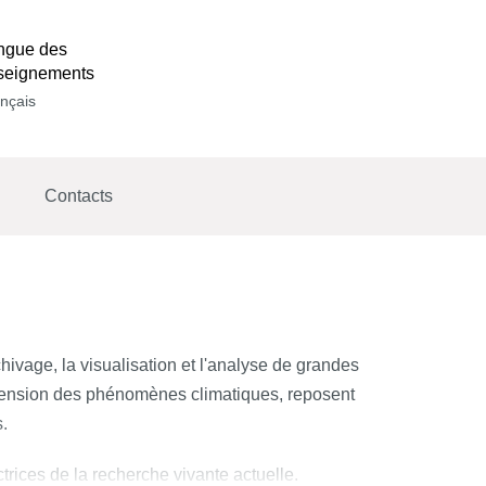
ngue des
seignements
nçais
Contacts
ivage, la visualisation et l'analyse de grandes
éhension des phénomènes climatiques, reposent
s.
trices de la recherche vivante actuelle.