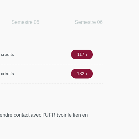
Semestre 05
Semestre 06
 crédits
117h
 crédits
132h
ndre contact avec l’UFR (voir le lien en