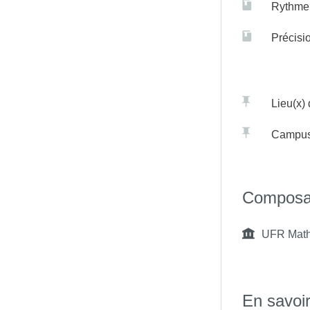
Rythme 
Précisi
Lieu(x)
Campu
Composa
UFR Math
En savoir