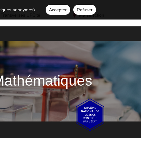
istiques anonymes).
Accepter
Refuser
 Transverses UPCité
Ma sélection
 Mathématiques