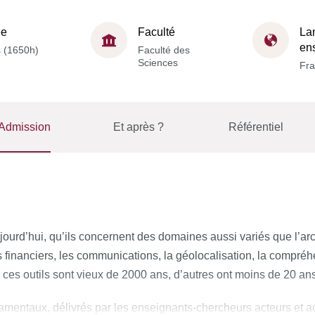
ée
Faculté
La
en
s (1650h)
Faculté des
Sciences
Fra
Admission
Et après ?
Référentiel
ourd’hui, qu’ils concernent des domaines aussi variés que l’arch
 financiers, les communications, la géolocalisation, la compr
 ces outils sont vieux de 2000 ans, d’autres ont moins de 20 an
amentaux, délivrés par les enseignants-chercheurs acteurs et ac