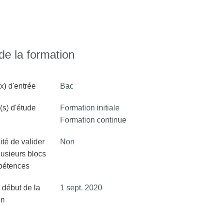
morce une spécialisation pour préparer la suite
e la formation
réussite professionnelle dans les nombreux
e 100%.
x) d'entrée
Bac
s) d'étude
Formation initiale
Formation continue
ité de valider
Non
lusieurs blocs
pétences
 début de la
1 sept. 2020
on