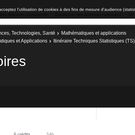
acceptez l'utilisation de cookies à des fins de mesure d'audience (stat
des diplômes d'université
Catalogue des diplômes nationaux
UE
nces, Technologies, Santé
Mathématiques et applications
tiques et Applications
Itinéraire Techniques Statistiques (TS)
oires
6 crédits
54h