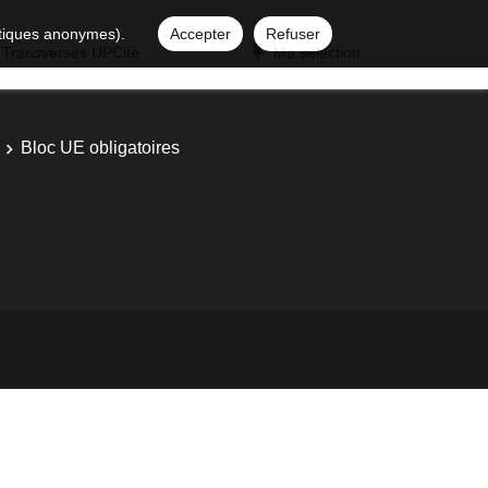
istiques anonymes).
Accepter
Refuser
 Transverses UPCité
Ma sélection
Bloc UE obligatoires