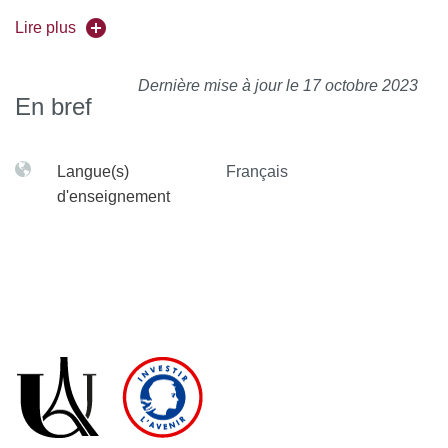
extra disciplinaire, et l’UE particulière « Engagement
Lire plus
étudiant » . Les UE libres des deux premiers types sont
validées suivant les règles habituelles, alors que l’UE «
Dernière mise à jour le 17 octobre 2023
Engagement étudiant » est validée sans note. La
En bref
principale contrainte pour le choix d’une UE libre est la
contrainte d’emploi du temps, excepté pour l’engagement
Langue(s)
Français
étudiant qui ne comporte pas d’horaire imposé. Les
d'enseignement
horaires des différentes UE libres possibles sont affichés
au Département SE au début de chaque semestre.