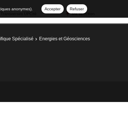
istiques anonymes).
Accepter
Refuser
 Transverses UPCité
Ma sélection
ifique Spécialisé
Energies et Géosciences