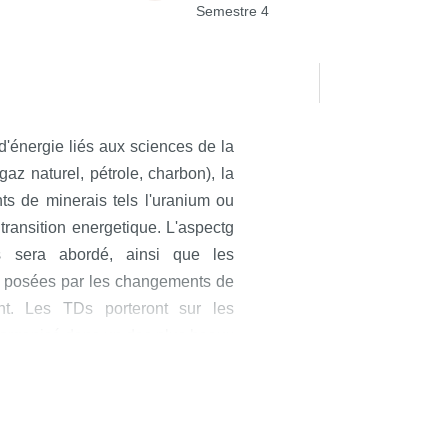
Semestre 4
'énergie liés aux sciences de la
gaz naturel, pétrole, charbon), la
ts de minerais tels l'uranium ou
 transition energetique. L'aspectg
s sera abordé, ainsi que les
s posées par les changements de
nt. Les TDs porteront sur les
 organisé dans un des plus beaux
taux critiques utilisés pour les
te optionelle des laboratoires de
ement lieu.