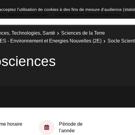
acceptez l'utilisation de cookies à des fins de mesure d'audience (stat
des diplômes d'université
Catalogue des diplômes nationaux
UE
nces, Technologies, Santé
Sciences de la Terre
PES - Environnement et Energies Nouvelles (2E)
Socle Scient
osciences
me horaire
Période de
l'année