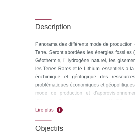
Description
Panorama des différents mode de production d
Terre. Seront abordées les énergies fossiles (
Géothermie, l'Hydrogène naturel, les gisemen
les Terres Rares et le Lithium, essentiels a la
éochimique et géologique des ressource
problématiques économiques et géopolitique
mode de production et d'approvisionneme
différentes thématiques abordées. Un TP sera
musée de minéralogie de la planète sur les me
Lire plus
nouvelles technologies de l'energie. Une visi
Recherche d'IFP energies nouvelles aura égal
Objectifs