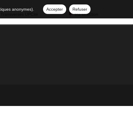
istiques anonymes).
Accepter
Refuser
 Transverses UPCité
Ma sélection