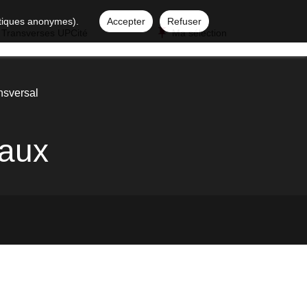
istiques anonymes).
Accepter
Refuser
 Transverses UPCité
Ma sélection
nsversal
taux