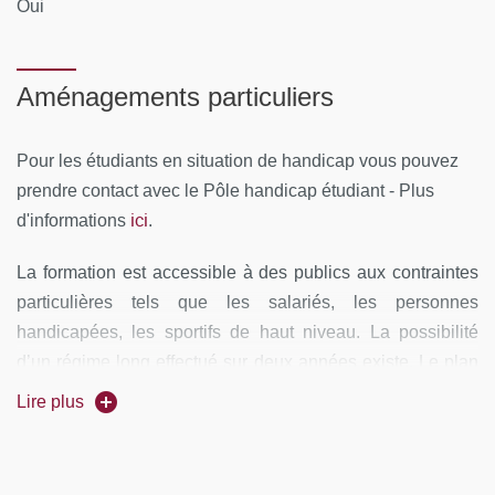
Oui
Aménagements particuliers
Pour les étudiants en situation de handicap vous pouvez
prendre contact avec le Pôle handicap étudiant - Plus
ici
d'informations
.
La formation est accessible à des publics aux contraintes
particulières tels que les salariés, les personnes
handicapées, les sportifs de haut niveau. La possibilité
d’un régime long effectué sur deux années existe. Le plan
handicap de l’Université permet d’accueillir des personnes
Lire plus
en situation de handicap. Enfin, la validation des acquis
professionnels et par expérience est accessible au sein de
la formation.