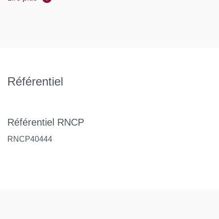
métiers suivants :
50%
50%
50%
50%
50%
Responsable développement de projet
Assistant chef de projet (ou chef de projet dans les
PME/PMI)
Référentiel
Responsable communication de projet
Responsable webmaster
Référentiel RNCP
Chargé développement d’un site
RNCP40444
Assistant évènement
Responsable service « groupes » (hôtel)
Animateur d’équipe d’un centre de profit
Assistant chef de réception (hôtel)