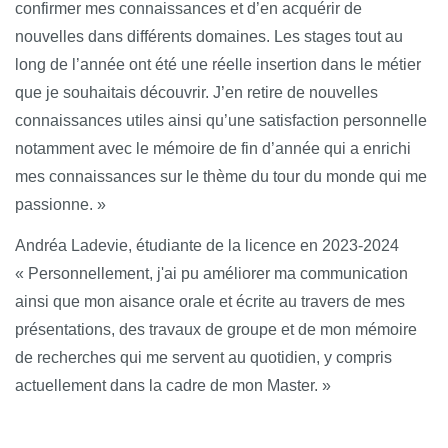
confirmer mes connaissances et d’en acquérir de
* Identifier, sélectionner et analyser avec esprit critique
nouvelles dans différents domaines. Les stages tout au
diverses ressources dans son domaine de spécialité pour
long de l’année ont été une réelle insertion dans le métier
documenter un sujet et synthétiser ces données en vue de
que je souhaitais découvrir. J’en retire de nouvelles
leur exploitation.
connaissances utiles ainsi qu’une satisfaction personnelle
notamment avec le mémoire de fin d’année qui a enrichi
* Analyser et synthétiser des données en vue de leur
mes connaissances sur le thème du tour du monde qui me
exploitation.
passionne. »
* Développer une argumentation avec esprit critique.
Andréa Ladevie, étudiante de la licence en 2023-2024
Bloc de compétences - Expression et communication
« Personnellement, j'ai pu améliorer ma communication
écrites et orales
ainsi que mon aisance orale et écrite au travers de mes
présentations, des travaux de groupe et de mon mémoire
* Se servir aisément des différents registres d’expression
de recherches qui me servent au quotidien, y compris
écrite et orale de la langue française.
actuellement dans la cadre de mon Master. »
* Communiquer par oral et par écrit, de façon claire et non-