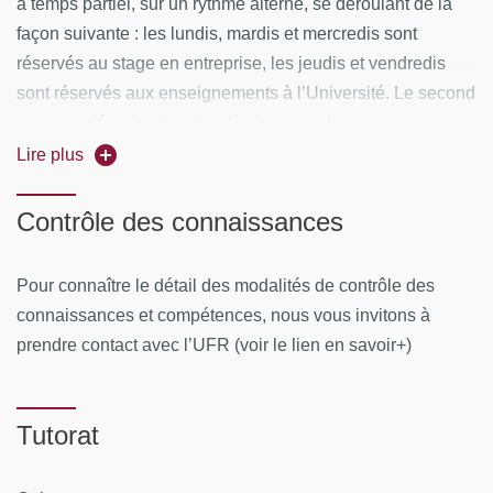
à temps partiel, sur un rythme alterné, se déroulant de la
façon suivante : les lundis, mardis et mercredis sont
réservés au stage en entreprise, les jeudis et vendredis
sont réservés aux enseignements à l’Université. Le second
stage se déroule d’avril, après la seconde session
d’examens, jusqu’à septembre. Il s’agit d’un stage à temps
Lire plus
complet permettant une immersion totale en entreprise.
Contrôle des connaissances
Un projet tutoré doit être réalisé par les étudiants au cours
de l’année universitaire. Ce projet est suivi par un
Pour connaître le détail des modalités de contrôle des
enseignant universitaire ainsi que par un professionnel
connaissances et compétences, nous vous invitons à
(tuteur de stage, professionnel intervenant au sein de la
prendre contact avec l’UFR (voir le lien en savoir+)
licence) et doit être présenté et soutenu au mois de
septembre devant un jury. Il clôture l’année universitaire de
la licence.
Tutorat