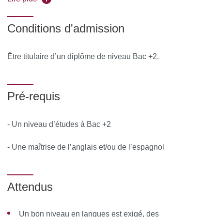
recherchent un approfondissement de leur qualification
pour prétendre à des postes de responsabilités;
Conditions d'admission
* des professionnels du tourisme désireux de répondre aux
mutations technologiques de leur profession et aux
Être titulaire d’un diplôme de niveau Bac +2.
nouvelles opportunités en termes d’emplois dans ce
secteur.
Pré-requis
- Un niveau d’études à Bac +2
- Une maîtrise de l’anglais et/ou de l’espagnol
Attendus
Un bon niveau en langues est exigé, des