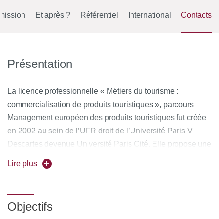
mission
Et après ?
Référentiel
International
Contacts
Présentation
La licence professionnelle « Métiers du tourisme :
commercialisation de produits touristiques », parcours
Management européen des produits touristiques fut créée
en 2002 au sein de l’UFR droit de l’Université Paris V
Descartes devenue Université Paris Cité. Elle propose une
formation qui a pour objectif d’apporter les compétences
Lire plus
nécessaires aux fonctions d’encadrement et
d’encadrement intermédiaire pour les secteurs du tourisme
et de l’hôtellerie au sens large.
Objectifs