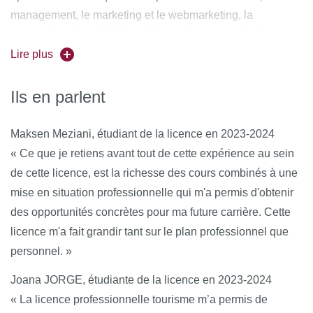
management, le marketing et le webmarketing, la
conception de produits touristiques, la communication
professionnelle, l’évènementiel, les techniques et
Lire plus
technologies de communication.
Ils en parlent
Les compétences visées correspondent aux blocs de
compétences de la mention.
Maksen Meziani, étudiant de la licence en 2023-2024
« Ce que je retiens avant tout de cette expérience au sein
Bloc de compétences - Usages digitaux et numériques
de cette licence, est la richesse des cours combinés à une
* Utiliser les outils numériques de référence et les règles
mise en situation professionnelle qui m'a permis d'obtenir
de sécurité informatique pour acquérir, traiter, produire et
des opportunités concrètes pour ma future carrière. Cette
diffuser de l’information ainsi que pour collaborer en
licence m'a fait grandir tant sur le plan professionnel que
interne et en externe.
personnel. »
Bloc de compétences - Exploitation de données à des
Joana JORGE, étudiante de la licence en 2023-2024
fins d’analyse
« La licence professionnelle tourisme m’a permis de