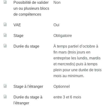
Possibilité de valider
Non
pour s’adapter et prendre des initiatives.
un ou plusieurs blocs
de compétences
* Respecter les principes d’éthique, de déontologie et de
responsabilité environnementale.
VAE
Oui
* Travailler en équipe et en réseau ainsi qu’en autonomie
Stage
Obligatoire
et responsabilité au service d’un projet.
Durée du stage
À temps partiel d’octobre à
* Analyser ses actions en situation professionnelle,
fin mars (trois jours en
s’autoévaluer pour améliorer sa pratique.
entreprise les lundis, mardis
et mercredis) puis à temps
Bloc de compétences – Mise en œuvre de stratégies
plein pour une durée de trois
marketing et commercialisation
mois au minimum.
Stage à l'étranger
Optionnel
* Concevoir et réaliser des produits touristiques : étudier le
marché et la faisabilité d’un projet, gérer et ajuster le
Durée du stage à
entre 3 et 6 mois
budget, gérer et animer les réseaux de partenaires,
l'étranger
analyser la rentabilité d’un produit