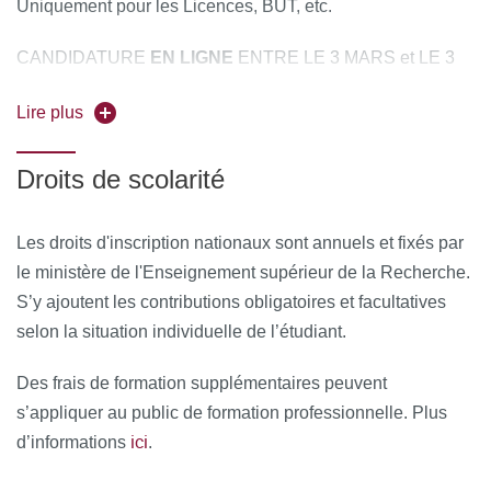
Uniquement pour les Licences, BUT, etc.
CANDIDATURE
EN LIGNE
ENTRE LE 3 MARS et LE 3
eCandidat
JUIN 2026 SUR L’APPLICATION
.
Lire plus
Aucun dossier ne sera délivré sur place ou par email.
Droits de scolarité
Retrouvez toutes les informations relatives aux modalités
ici
de candidature
.
Les droits d'inscription nationaux sont annuels et fixés par
Des modalités de candidatures spécifiques peuvent
le ministère de l'Enseignement supérieur de la Recherche.
s’appliquer au public de formation professionnelle. Plus
S’y ajoutent les contributions obligatoires et facultatives
ici
d’informations
.
selon la situation individuelle de l’étudiant.
Des frais de formation supplémentaires peuvent
s’appliquer au public de formation professionnelle. Plus
ici
d’informations
.