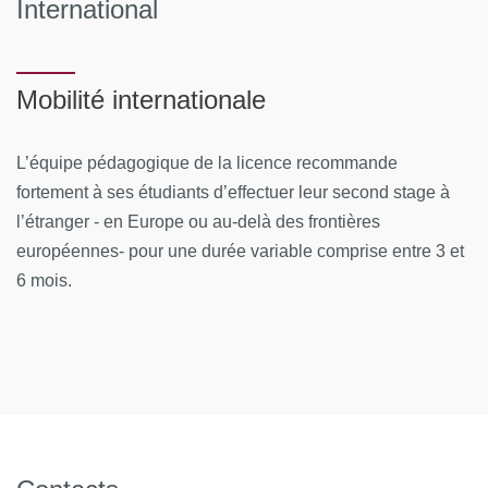
International
Assistant directeur des ventes et directeur
hébergement
Assistant responsable « qualité »
Mobilité internationale
- Concepteur / Conceptrice de prestations touristiques
L’équipe pédagogique de la licence recommande
- Attaché commercial / Attachée commerciale tourisme
fortement à ses étudiants d’effectuer leur second stage à
l’étranger - en Europe ou au-delà des frontières
- Chargé / Chargée de mission tourisme
européennes- pour une durée variable comprise entre 3 et
- Chargé / Chargée de promotion du tourisme local
6 mois.
- Chargé / Chargée du rendement de produits du
tourisme
- Gestionnaire de point de vente voyages