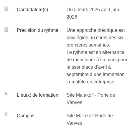
Candidature(s)
Du 3 mars 2026 au 3 juin
* Concevoir ou participer à l’élaboration d’une campagne
2026
de communication marketing : sélectionner les supports et
canaux de diffusion, sélectionner les prestataires
Précision du rythme
Une approche théorique est
privilégiée au cours des six
Bloc de compétences – Réalisation d'un diagnostic
premières semaines.
et/ou d'un audit pour apporter des conseils
Le rythme est en alternance
de mi-octobre à fin mars pour
* Apporter un appui technique aux partenaires
laisser place d’avril à
institutionnels
septembre à une immersion
complète en entreprise.
* Élaborer des actions de promotion d’un territoire
Lieu(x) de formation
Site Malakoff - Porte de
Bloc de compétences – Maîtrise des différentes
Vanves
techniques d'information et de communication
Campus
Site Malakoff-Porte de
Identifier les canaux de distribution
Vanves