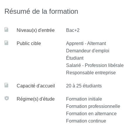
ambiguë, dans au moins une langue étrangère.
Résumé de la formation
Bloc de compétences - Positionnement vis à vis d’un
champ professionnel
Niveau(x) d'entrée
Bac+2
* Identifier et situer les champs professionnels
potentiellement en relation avec les acquis de la mention
Public cible
Apprenti - Alternant
Demandeur d'emploi
ainsi que les parcours possibles pour y accéder.
Étudiant
* Caractériser et valoriser son identité, ses compétences et
Salarié - Profession libérale
Responsable entreprise
son projet professionnel en fonction d’un contexte.
Capacité d'accueil
20 à 25 étudiants
* Identifier le processus de production, de diffusion et de
valorisation des savoirs.
Régime(s) d'étude
Formation initiale
Formation professionnelle
Bloc de compétences - Action en responsabilité au
Formation en alternance
sein d’une organisation professionnelle
Formation continue
* Situer son rôle et sa mission au sein d'une organisation