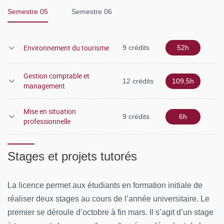
communication ou encore l’évènementiel en lien avec le
Semestre 05
Semestre 06
tourisme.
Environnement du tourisme
9 crédits
52h
Gestion comptable et
12 crédits
109,5h
management
Mise en situation
9 crédits
6h
professionnelle
Stages et projets tutorés
La licence permet aux étudiants en formation initiale de
réaliser deux stages au cours de l’année universitaire. Le
premier se déroule d’octobre à fin mars. Il s’agit d’un stage