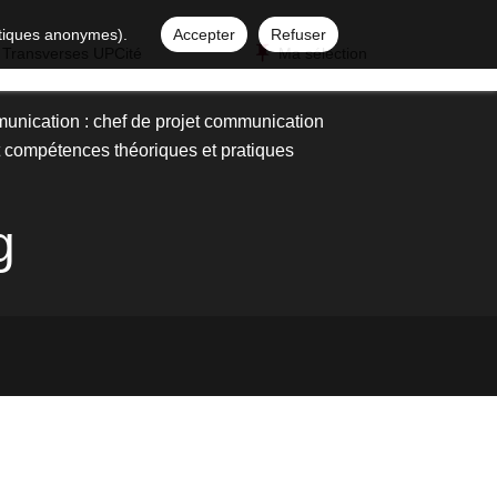
istiques anonymes).
Accepter
Refuser
 Transverses UPCité
Ma sélection
munication : chef de projet communication
 compétences théoriques et pratiques
g