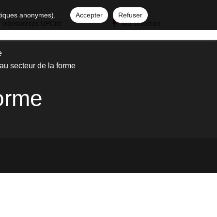
istiques anonymes).
Accepter
Refuser
 Transverses UPCité
Ma sélection
e
au secteur de la forme
forme