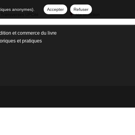
istiques anonymes).
Accepter
Refuser
 Transverses UPCité
Ma sélection
édition et commerce du livre
riques et pratiques