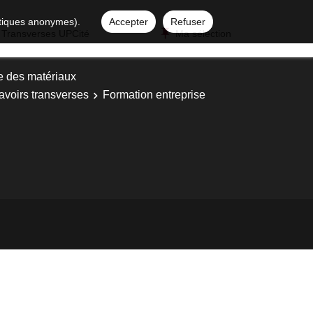
istiques anonymes).
Accepter
Refuser
 Transverses UPCité
Ma sélection
e des matériaux
avoirs transverses
Formation entreprise