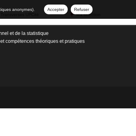
istiques anonymes).
Accepter
Refuser
 Transverses UPCité
Ma sélection
nel et de la statistique
t compétences théoriques et pratiques