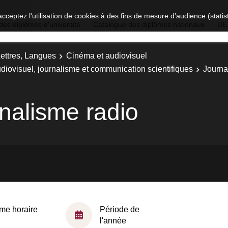
acceptez l'utilisation de cookies à des fins de mesure d'audience (stat
des diplômes d'université
Catalogue des diplômes nationaux
UE
Lettres, Langues
Cinéma et audiovisuel
diovisuel, journalisme et communication scientifiques
Journa
rnalisme radio
me horaire
Période de
l'année