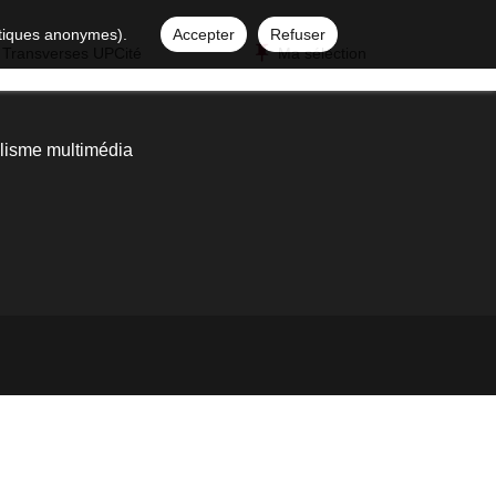
istiques anonymes).
Accepter
Refuser
 Transverses UPCité
Ma sélection
lisme multimédia