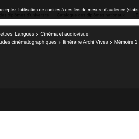
acceptez l'utilisation de cookies à des fins de mesure d'audience (stat
des diplômes d'université
Catalogue des diplômes nationaux
UE
Lettres, Langues
Cinéma et audiovisuel
Etudes cinématographiques
Itinéraire Archi Vives
Mémoire 1