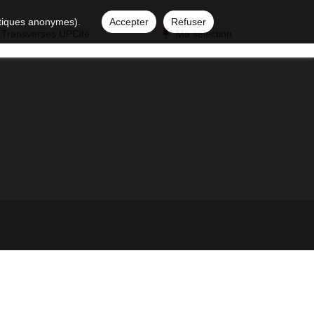
istiques anonymes).
Accepter
Refuser
 Transverses UPCité
Ma sélection