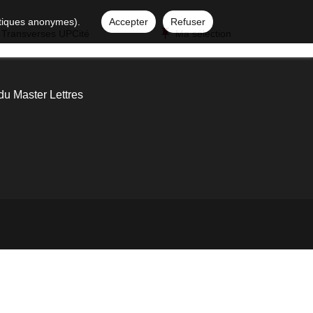
istiques anonymes).
Accepter
Refuser
 Transverses UPCité
Ma sélection
du Master Lettres