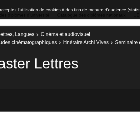
acceptez l'utilisation de cookies à des fins de mesure d'audience (stat
des diplômes d'université
Catalogue des diplômes nationaux
UE
Lettres, Langues
Cinéma et audiovisuel
Etudes cinématographiques
Itinéraire Archi Vives
Séminaire 
ster Lettres