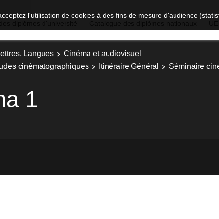
acceptez l'utilisation de cookies à des fins de mesure d'audience (stat
des diplômes d'université
Catalogue des diplômes nationaux
UE
Lettres, Langues
Cinéma et audiovisuel
Etudes cinématographiques
Itinéraire Général
Séminaire cin
ma 1