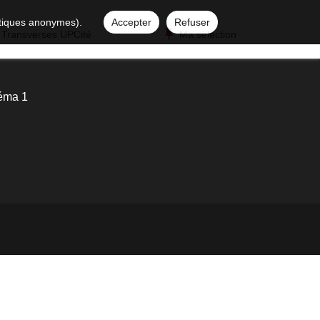
istiques anonymes).
Accepter
Refuser
 Transverses UPCité
Ma sélection
éma 1