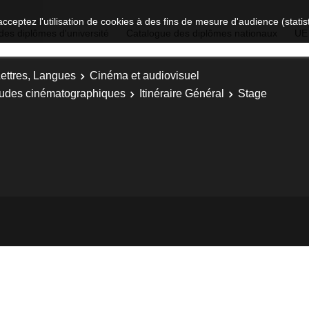
acceptez l'utilisation de cookies à des fins de mesure d'audience (stat
des diplômes d'université
Catalogue des diplômes nationaux
UE
Lettres, Langues
Cinéma et audiovisuel
Etudes cinématographiques
Itinéraire Général
Stage