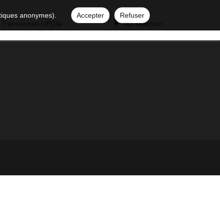
istiques anonymes).
Accepter
Refuser
 Transverses UPCité
Ma sélection