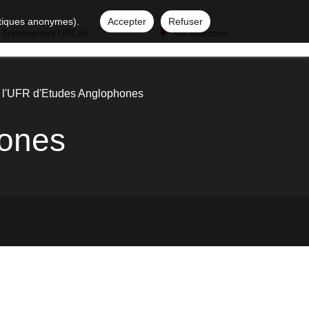
istiques anonymes).
Accepter
Refuser
 Transverses UPCité
Ma sélection
 l'UFR d'Etudes Anglophones
hones