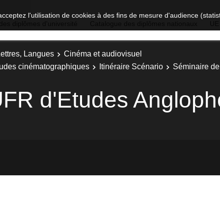
acceptez l'utilisation de cookies à des fins de mesure d'audience (stat
des diplômes d'université
Catalogue des diplômes nationaux
UE
Lettres, Langues
Cinéma et audiovisuel
Etudes cinématographiques
Itinéraire Scénario
Séminaire de
'UFR d'Etudes Anglop