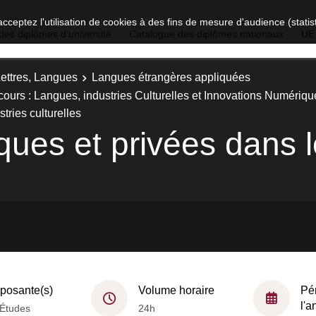
acceptez l'utilisation de cookies à des fins de mesure d'audience (stat
des diplômes d'université
Catalogue des diplômes nationaux
UE
Lettres, Langues
Langues étrangères appliquées
ours : Langues, industries Culturelles et Innovations Numériqu
tries culturelles
ques et privées dans l
osante(s)
Volume horaire
Pé
l'
Études
24h