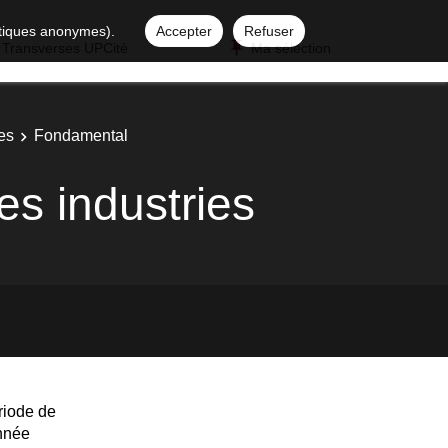
istiques anonymes).
Accepter
Refuser
 Transverses UPCité
Ma sélection
es
Fondamental
es industries
riode de
année