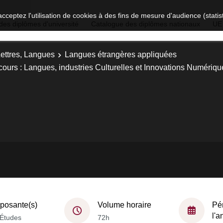
acceptez l'utilisation de cookies à des fins de mesure d'audience (stat
des diplômes d'université
Catalogue des diplômes nationaux
UE
Lettres, Langues
Langues étrangères appliquées
ours : Langues, industries Culturelles et Innovations Numériqu
osante(s)
Volume horaire
Pé
l'
Études
72h