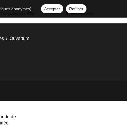
istiques anonymes).
Accepter
Refuser
 Transverses UPCité
Ma sélection
es
Ouverture
riode de
année