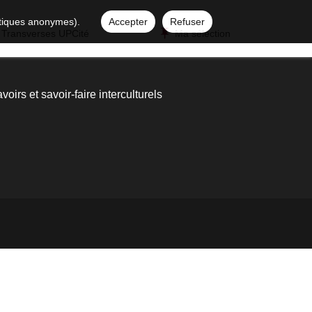
istiques anonymes).
Accepter
Refuser
 Transverses UPCité
Ma sélection
voirs et savoir-faire interculturels