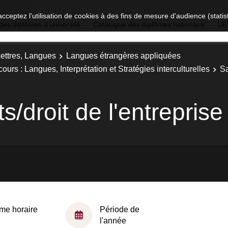
acceptez l'utilisation de cookies à des fins de mesure d'audience (stat
des diplômes d'université
Catalogue des diplômes nationaux
UE
Lettres, Langues
Langues étrangères appliquées
rs : Langues, Interprétation et Stratégies interculturelles
Sa
s/droit de l'entreprise
me horaire
Période de
l'année