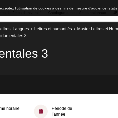
acceptez l'utilisation de cookies à des fins de mesure d'audience (stat
des diplômes d'université
Catalogue des diplômes nationaux
UE
Lettres, Langues
Lettres et humanités
Master Lettres et Huma
ondamentales 3
entales 3
me horaire
Période de
l'année