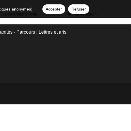
istiques anonymes).
Accepter
Refuser
 Transverses UPCité
Ma sélection
nités - Parcours : Lettres et arts