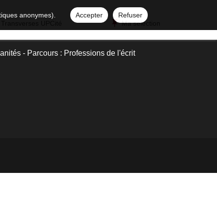
istiques anonymes).
Accepter
Refuser
 Transverses UPCité
Ma sélection
nités - Parcours : Professions de l'écrit