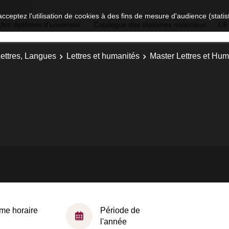
acceptez l'utilisation de cookies à des fins de mesure d'audience (stat
des diplômes d'université
Catalogue des diplômes nationaux
UE
Lettres, Langues
Lettres et humanités
Master Lettres et Huma
me horaire
Période de
l'année