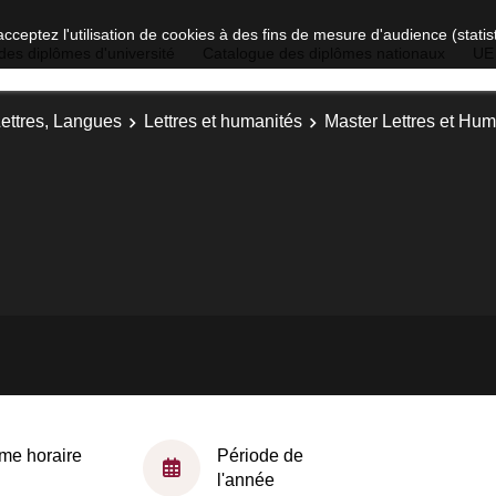
acceptez l'utilisation de cookies à des fins de mesure d'audience (stat
des diplômes d'université
Catalogue des diplômes nationaux
UE
Lettres, Langues
Lettres et humanités
Master Lettres et Huma
me horaire
Période de
l'année