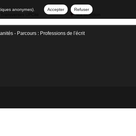
istiques anonymes).
Accepter
Refuser
 Transverses UPCité
Ma sélection
nités - Parcours : Professions de l'écrit