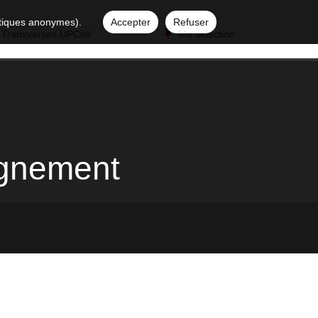
istiques anonymes).
Accepter
Refuser
 Transverses UPCité
Ma sélection
ignement