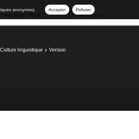
istiques anonymes).
Accepter
Refuser
 Transverses UPCité
Ma sélection
Culture linguistique
Version