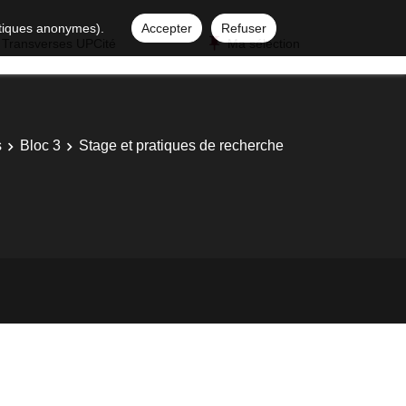
istiques anonymes).
Accepter
Refuser
 Transverses UPCité
Ma sélection
s
Bloc 3
Stage et pratiques de recherche