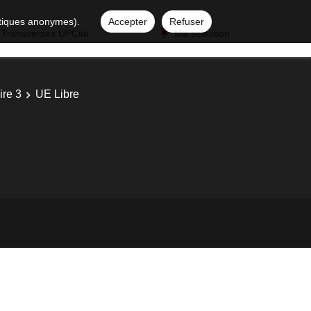
istiques anonymes).
Accepter
Refuser
 Transverses UPCité
Ma sélection
re 3
UE Libre