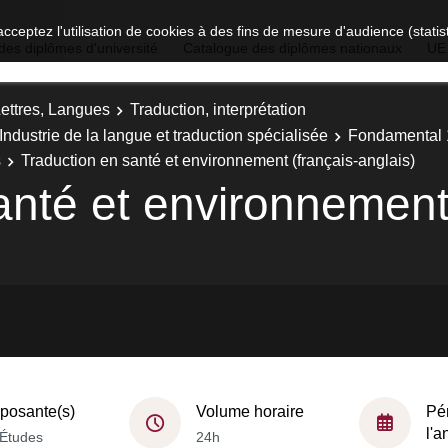
acceptez l'utilisation de cookies à des fins de mesure d'audience (stat
des diplômes d'université
Catalogue des diplômes nationaux
UE
Lettres, Langues
Traduction, interprétation
 Industrie de la langue et traduction spécialisée
Fondamental 
s
Traduction en santé et environnement (français-anglais)
anté et environnement 
osante(s)
Volume horaire
Pé
l'
Études
24h