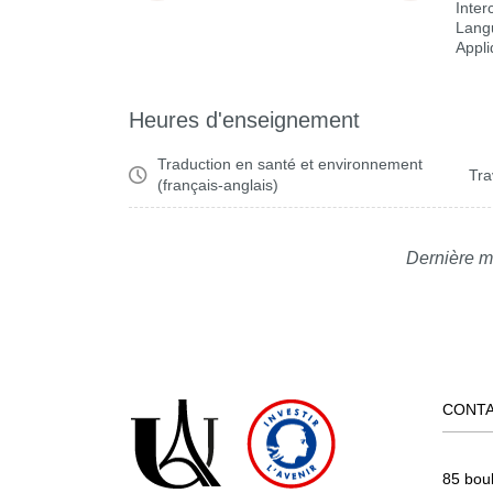
Inter
Lang
Appl
Heures d'enseignement
Traduction en santé et environnement
Tra
(français-anglais)
Dernière m
CONT
85 bou