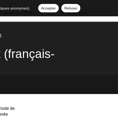
istiques anonymes).
Accepter
Refuser
 Transverses UPCité
Ma sélection
1
(français-
riode de
année