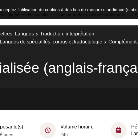
acceptez l'utilisation de cookies à des fins de mesure d'audience (stat
des diplômes d'université
Catalogue des diplômes nationaux
UE
Lettres, Langues
Traduction, interprétation
: Langues de spécialités, corpus et traductologie
Complémenta
alisée (anglais-frança
osante(s)
Volume horaire
Pé
l'
Études
24h