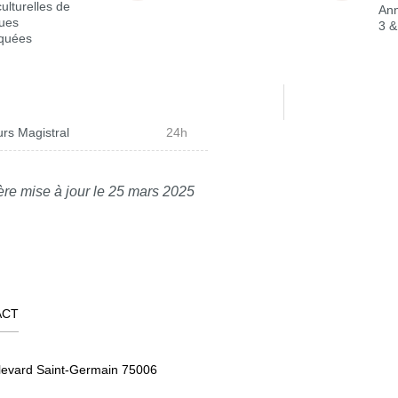
culturelles de
Ann
ues
3 &
iquées
rs Magistral
24h
ère mise à jour le 25 mars 2025
ACT
levard Saint-Germain 75006