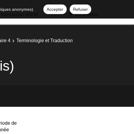
istiques anonymes).
Accepter
Refuser
 Transverses UPCité
Ma sélection
ire 4
Terminologie et Traduction
is)
riode de
année