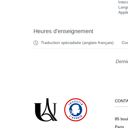
Inter
Lang
Appl
Heures d'enseignement
Traduction spécialisée (anglais-français)
Cou
Derni
CONT
85 bou
Paris