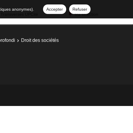
istiques anonymes).
Accepter
Refuser
 Transverses UPCité
Ma sélection
profondi
Droit des sociétés