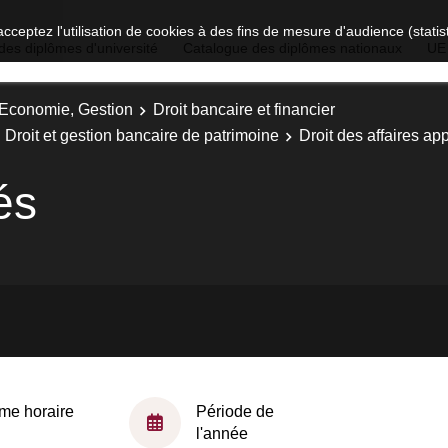
acceptez l'utilisation de cookies à des fins de mesure d'audience (stat
des diplômes d'université
Catalogue des diplômes nationaux
UE
, Economie, Gestion
Droit bancaire et financier
: Droit et gestion bancaire de patrimoine
Droit des affaires ap
és
me horaire
Période de
l'année