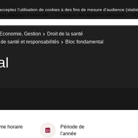
acceptez l'utilisation de cookies à des fins de mesure d'audience (stat
des diplômes d'université
Catalogue des diplômes nationaux
UE
, Economie, Gestion
Droit de la santé
s de santé et responsabilités
Bloc fondamental
al
me horaire
Période de
l'année