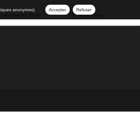
istiques anonymes).
Accepter
Refuser
 Transverses UPCité
Ma sélection